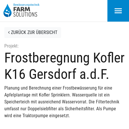
Zum Inhalt springen
Zur Suche springen
Zum Hauptmenü springen
Zur Fusszeile springen
ZURÜCK ZUR ÜBERSICHT
Projekt:
Frostberegnung Kofler
K16 Gersdorf a.d.F.
Planung und Berechnung einer Frostbewässerung für eine
Apfelplantage mit Kofler Sprinklern. Wasserquelle ist ein
Speicherteich mit ausreichend Wasservorrat. Die Filtertechnik
umfasst nur Doppelsiebfilter als Sicherheitsfilter. Als Pumpe
wird eine Traktorpumpe eingesetzt.